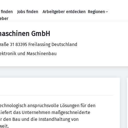
 finden
Jobs finden
Arbeitgeber entdecken
Regionen
Haupt-Navigation
geber
aschinen GmbH
traße 31 83395 Freilassing Deutschland
Elektronik und Maschinenbau
technologisch anspruchsvolle Lösungen für den
g liefert das Unternehmen maßgeschneiderte
r den Bau und die Instandhaltung von
weit.