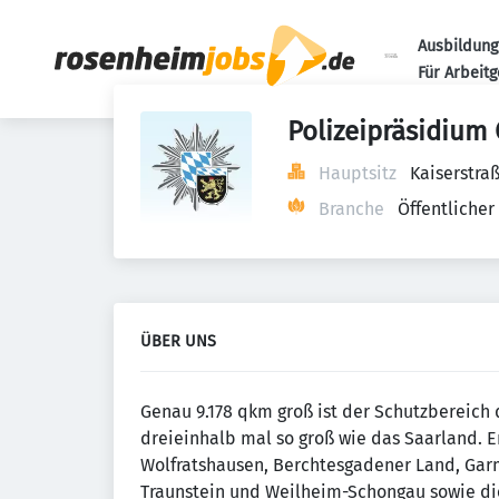
Ausbildung
Für Arbeit
Polizeipräsidium
Hauptsitz
Kaiserstra
Branche
Öffentlicher
ÜBER UNS
Genau 9.178 qkm groß ist der Schutzbereich
dreieinhalb mal so groß wie das Saarland. Er
Wolfratshausen, Berchtesgadener Land, Gar
Traunstein und Weilheim-Schongau sowie die