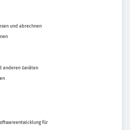
esen und abrechnen
hnen
d anderen Geräten
ten
Softwareentwicklung für