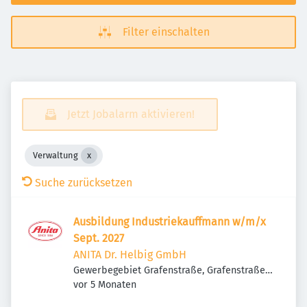
Filter einschalten
Jetzt Jobalarm aktivieren!
Verwaltung
Suche zurücksetzen
Ausbildung Industriekauffmann w/m/x
Sept. 2027
ANITA Dr. Helbig GmbH
Gewerbegebiet Grafenstraße, Grafenstraße,
Veröffentlicht
:
83098 Brannenburg, Deutschland
vor 5 Monaten