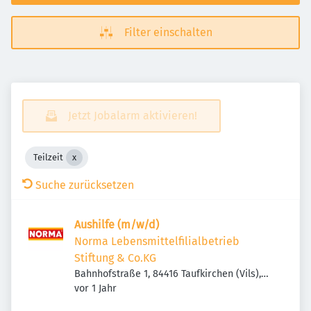
Filter einschalten
Jetzt Jobalarm aktivieren!
Teilzeit
Suche zurücksetzen
Aushilfe (m/w/d)
Norma Lebensmittelfilialbetrieb
Stiftung & Co.KG
Bahnhofstraße 1, 84416 Taufkirchen (Vils),
Veröffentlicht
:
Deutschland
vor 1 Jahr