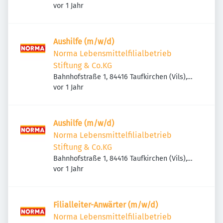
Veröffentlicht
:
Deutschland
vor 1 Jahr
Aushilfe (m/w/d)
Norma Lebensmittelfilialbetrieb
Stiftung & Co.KG
Bahnhofstraße 1, 84416 Taufkirchen (Vils),
Veröffentlicht
:
Deutschland
vor 1 Jahr
Aushilfe (m/w/d)
Norma Lebensmittelfilialbetrieb
Stiftung & Co.KG
Bahnhofstraße 1, 84416 Taufkirchen (Vils),
Veröffentlicht
:
Deutschland
vor 1 Jahr
Filialleiter-Anwärter (m/w/d)
Norma Lebensmittelfilialbetrieb