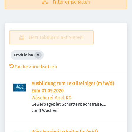
Filter einschalten
Jetzt Jobalarm aktivieren!
Produktion
Suche zurücksetzen
Ausbildung zum Textilreiniger (m/w/d)
zum 01.09.2026
Wäscherei Abel KG
Gewerbegebiet Schrattenbachstraße,
Veröffentlicht
:
Schrattenbachstraße 19, 83454 Anger,
vor 3 Wochen
Deutschland
Wäschereimitarbeiter (m/w/d)