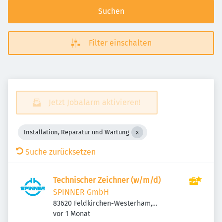
Suchen
Filter einschalten
Jetzt Jobalarm aktivieren!
Installation, Reparatur und Wartung
Suche zurücksetzen
Technischer Zeichner (w/m/d)
SPINNER GmbH
83620 Feldkirchen-Westerham,
Veröffentlicht
:
Deutschland
vor 1 Monat