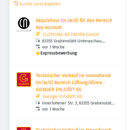
Suche zurücksetzen
Akquisiteur (m/w/d) für den Bereich
Key-Account
CLOTHING NETWORK GmbH
83355 Grabenstätt-Unteraschau,
Veröffentlicht
:
Deutschland
vor 1 Woche
Expressbewerbung
Technischer Verkauf im Innendienst
(m/w/d) Bereich Lüftung/Klima -
GIENGER ERLSTÄTT KG
Gienger Erlstätt KG
Innerlohener Str. 3, 83355 Grabenstätt,
Veröffentlicht
:
Deutschland
vor 1 Woche