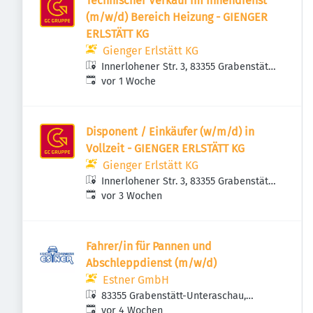
Technischer Verkauf im Innendienst
(m/w/d) Bereich Heizung - GIENGER
ERLSTÄTT KG
Gienger Erlstätt KG
Innerlohener Str. 3, 83355 Grabenstätt,
Veröffentlicht
:
Deutschland
vor 1 Woche
Disponent / Einkäufer (w/m/d) in
Vollzeit - GIENGER ERLSTÄTT KG
Gienger Erlstätt KG
Innerlohener Str. 3, 83355 Grabenstätt,
Veröffentlicht
:
Deutschland
vor 3 Wochen
Fahrer/in für Pannen und
Abschleppdienst (m/w/d)
Estner GmbH
83355 Grabenstätt-Unteraschau,
Veröffentlicht
:
Deutschland
vor 4 Wochen