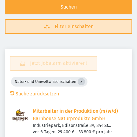
Suchen
Filter einschalten
Jetzt Jobalarm aktivieren!
Natur- und Umweltwissenschaften
Suche zurücksetzen
Mitarbeiter in der Produktion (m/w/d)
Barnhouse Naturprodukte GmbH
Industriepark, Edisonstraße 3A, 84453
Veröffentlicht
:
Mühldorf am Inn, Deutschland
vor 6 Tagen
29.400 € - 33.800 € pro Jahr