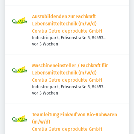
Auszubildenden zur Fachkraft
Lebensmitteltechnik (m/w/d)
Ceralia Getreideprodukte GmbH
Industriepark, Edisonstraße 5, 84453
Veröffentlicht
:
Mühldorf am Inn, Deutschland
vor 3 Wochen
Maschineneinsteller / Fachkraft für
Lebensmitteltechnik (m/w/d)
Ceralia Getreideprodukte GmbH
Industriepark, Edisonstraße 5, 84453
Veröffentlicht
:
Mühldorf am Inn, Deutschland
vor 3 Wochen
Teamleitung Einkauf von Bio-Rohwaren
(m/w/d)
Ceralia Getreideprodukte GmbH