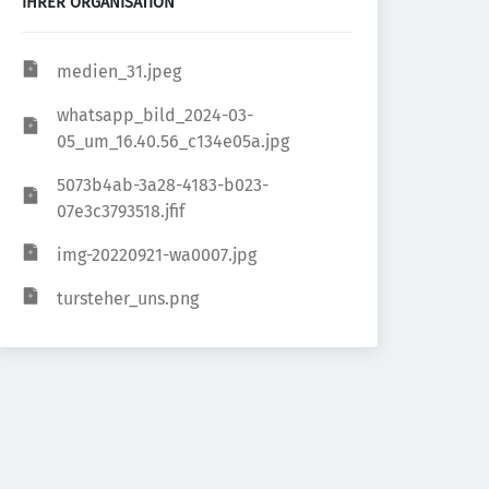
IHRER ORGANISATION
medien_31.jpeg
whatsapp_bild_2024-03-
05_um_16.40.56_c134e05a.jpg
5073b4ab-3a28-4183-b023-
07e3c3793518.jfif
img-20220921-wa0007.jpg
tursteher_uns.png