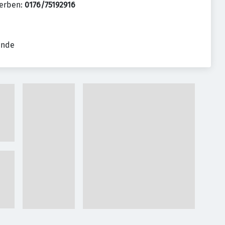
werben:
0176/75192916
ende