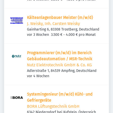
Kälteanlagenbauer Meister (m/w/d)
J. Weisky, Inh. Carsten Weisky
Gainharting 6, 83308 Trostberg, Deutschland
Veröffentlicht
:
vor 3 Wochen
3.500 € - 4.000 € pro Monat
Programmierer (m/w/d) im Bereich
Gebäudeautomation / MSR-Technik
Nutz Elektrotechnik GmbH & Co. KG
Adlerstraße 1, 84539 Ampfing, Deutschland
Veröffentlicht
:
vor 4 Wochen
Systemingenieur (m/w/d) Kühl- und
Gefriergeräte
BORA Lüftungstechnik GmbH
6342 Niederndorf bei Kufstein, Österreich