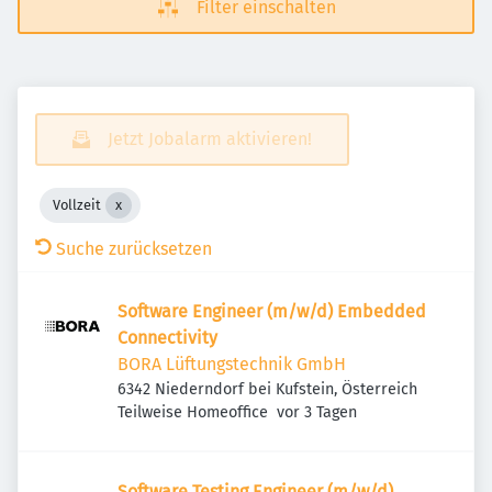
Filter einschalten
Jetzt Jobalarm aktivieren!
Vollzeit
Suche zurücksetzen
Software Engineer (m/w/d) Embedded
Connectivity
BORA Lüftungstechnik GmbH
6342 Niederndorf bei Kufstein, Österreich
Veröffentlicht
:
Teilweise Homeoffice
vor 3 Tagen
Software Testing Engineer (m/w/d)