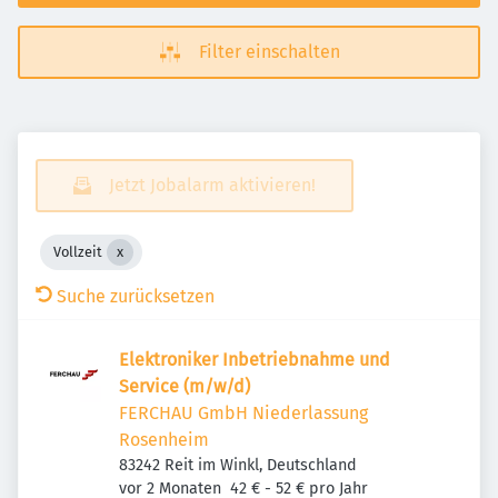
Filter einschalten
Jetzt Jobalarm aktivieren!
Vollzeit
Suche zurücksetzen
Elek­tro­niker Inbe­trieb­nahme und
Service (m/w/d)
FERCHAU GmbH Niederlassung
Rosenheim
83242 Reit im Winkl, Deutschland
Veröffentlicht
:
vor 2 Monaten
42 € - 52 € pro Jahr