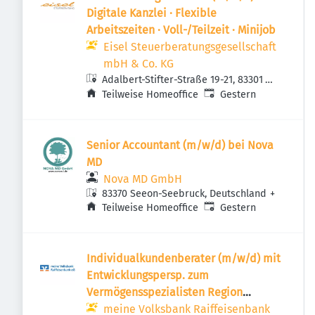
Digitale Kanzlei · Flexible
Arbeitszeiten · Voll-/Teilzeit · Minijob
Eisel Steuerberatungsgesellschaft
mbH & Co. KG
Adalbert-Stifter-Straße 19-21, 83301
Veröffentlicht
:
Traunreut, Deutschland
Teilweise Homeoffice
Gestern
Senior Accountant (m/w/d) bei Nova
MD
Nova MD GmbH
83370 Seeon-Seebruck, Deutschland
+
Veröffentlicht
:
Teilweise Homeoffice
Gestern
Individualkundenberater (m/w/d) mit
Entwicklungspersp. zum
Vermögensspezialisten Region
Altötting
meine Volksbank Raiffeisenbank