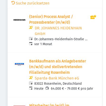
Suche zurücksetzen
(Senior) Process Analyst /
Prozessberater (m/w/d)
DR. JOHANNES HEIDENHAIN
GmbH
Dr.-Johannes-Heidenhain-Straße 5,
Veröffentlicht
:
83301 Traunreut, Deutschland
vor 1 Monat
Bankkaufmann als Anlageberater
(m/w/d) und stellvertretenden
Filialleitung Rosenheim
Sparda-Bank München eG
83022 Rosenheim, Deutschland
Veröffentlicht
:
Heute
64.000 € - 79.000 € pro Jahr
Mitarbeiter (m/w/d) im