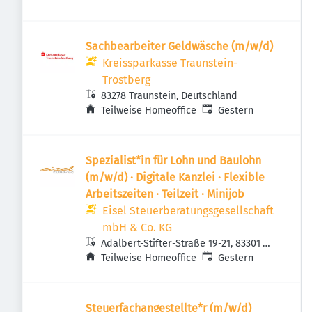
Sachbearbeiter Geldwäsche (m/w/d)
Kreissparkasse Traunstein-
Trostberg
83278 Traunstein, Deutschland
Veröffentlicht
:
Teilweise Homeoffice
Gestern
Spezialist*in für Lohn und Baulohn
(m/w/d) · Digitale Kanzlei · Flexible
Arbeitszeiten · Teilzeit · Minijob
Eisel Steuerberatungsgesellschaft
mbH & Co. KG
Adalbert-Stifter-Straße 19-21, 83301
Veröffentlicht
:
Traunreut, Deutschland
Teilweise Homeoffice
Gestern
Steuerfachangestellte*r (m/w/d)