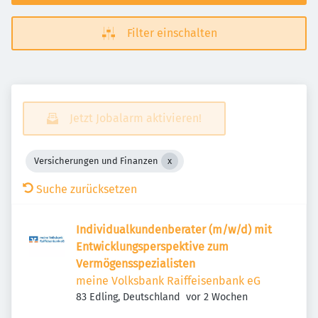
Filter einschalten
Jetzt Jobalarm aktivieren!
Versicherungen und Finanzen
Suche zurücksetzen
Individualkundenberater (m/w/d) mit
Entwicklungsperspektive zum
Vermögensspezialisten
meine Volksbank Raiffeisenbank eG
Veröffentlicht
:
83 Edling, Deutschland
vor 2 Wochen