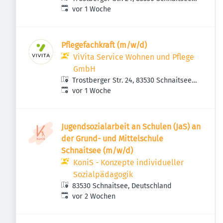
Veröffentlicht
:
Deutschland
vor 1 Woche
Pflegefachkraft (m/w/d)
ViVita Service Wohnen und Pflege
GmbH
Trostberger Str. 24, 83530 Schnaitsee,
Veröffentlicht
:
Deutschland
vor 1 Woche
Jugendsozialarbeit an Schulen (JaS) an
der Grund- und Mittelschule
Schnaitsee (m/w/d)
KoniS - Konzepte individueller
Sozialpädagogik
83530 Schnaitsee, Deutschland
Veröffentlicht
:
vor 2 Wochen