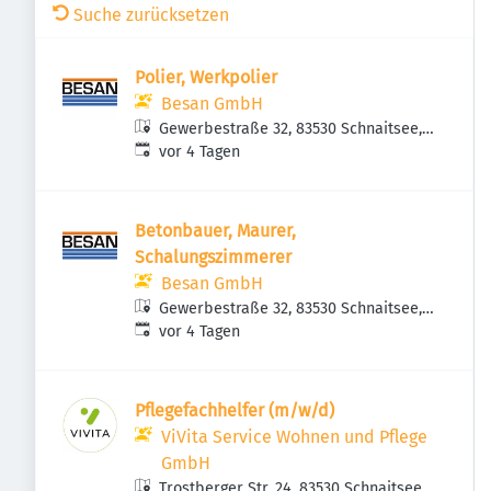
Suche zurücksetzen
Polier, Werkpolier
Besan GmbH
Gewerbestraße 32, 83530 Schnaitsee,
Veröffentlicht
:
Deutschland
vor 4 Tagen
Betonbauer, Maurer,
Schalungszimmerer
Besan GmbH
Gewerbestraße 32, 83530 Schnaitsee,
Veröffentlicht
:
Deutschland
vor 4 Tagen
Pflegefachhelfer (m/w/d)
ViVita Service Wohnen und Pflege
GmbH
Trostberger Str. 24, 83530 Schnaitsee,