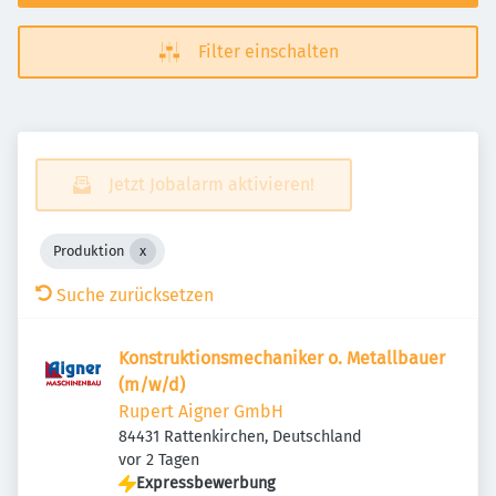
Filter einschalten
Jetzt Jobalarm aktivieren!
Produktion
Suche zurücksetzen
Konstruktionsmechaniker o. Metallbauer
(m/w/d)
Rupert Aigner GmbH
84431 Rattenkirchen, Deutschland
Veröffentlicht
:
vor 2 Tagen
Expressbewerbung