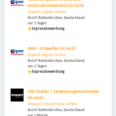
Konstruktionstechnik (m/w/d)
Rupert Aigner GmbH
84431 Rattenkirchen, Deutschland
Veröffentlicht
:
vor 2 Tagen
Expressbewerbung
MAG - Schweißer (m/w/d)
Rupert Aigner GmbH
84431 Rattenkirchen, Deutschland
Veröffentlicht
:
vor 2 Tagen
Expressbewerbung
CNC-Dreher / Zerspanungsmechaniker
(m/w/d)
Impact Innovations GmbH
84431 Rattenkirchen, Deutschland
Veröffentlicht
:
vor 1 Woche