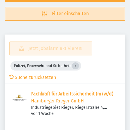
Filter einschalten
Jetzt Jobalarm aktivieren!
Polizei, Feuerwehr und Sicherheit
Suche zurücksetzen
Fachkraft für Arbeitssicherheit (m/w/d)
Hamburger Rieger GmbH
Industriegebiet Rieger, Riegerstraße 4,
Veröffentlicht
:
83308 Trostberg, Deutschland
vor 1 Woche