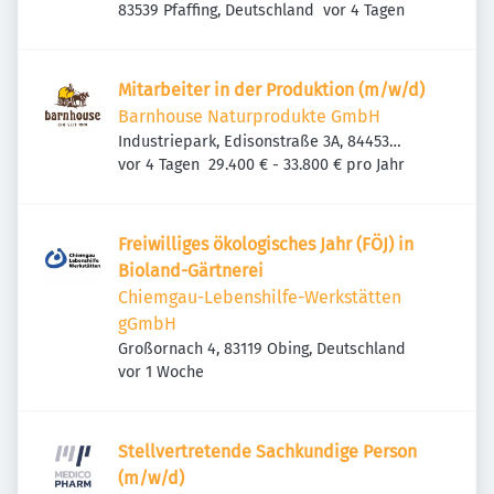
Veröffentlicht
:
83539 Pfaffing, Deutschland
vor 4 Tagen
Mitarbeiter in der Produktion (m/w/d)
Barnhouse Naturprodukte GmbH
Industriepark, Edisonstraße 3A, 84453
Veröffentlicht
:
Mühldorf am Inn, Deutschland
vor 4 Tagen
29.400 € - 33.800 € pro Jahr
Freiwilliges ökologisches Jahr (FÖJ) in
Bioland-Gärtnerei
Chiemgau-Lebenshilfe-Werkstätten
gGmbH
Großornach 4, 83119 Obing, Deutschland
Veröffentlicht
:
vor 1 Woche
Stellvertretende Sachkundige Person
(m/w/d)