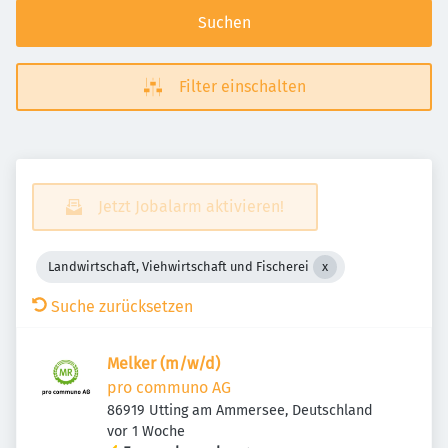
Suchen
Filter einschalten
Jetzt Jobalarm aktivieren!
Landwirtschaft, Viehwirtschaft und Fischerei
Suche zurücksetzen
Melker (m/w/d)
pro communo AG
86919 Utting am Ammersee, Deutschland
Veröffentlicht
:
vor 1 Woche