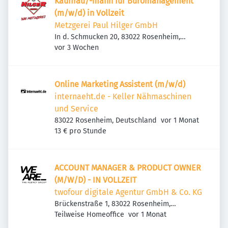
Kauffrau/-mann für Büromanagement
(m/w/d) in Vollzeit
Metzgerei Paul Hilger GmbH
In d. Schmucken 20, 83022 Rosenheim,
Veröffentlicht
:
Deutschland
vor 3 Wochen
Online Marketing Assistent (m/w/d)
internaeht.de - Keller Nähmaschinen
und Service
Veröffentlicht
:
83022 Rosenheim, Deutschland
vor 1 Monat
13 € pro Stunde
ACCOUNT MANAGER & PRODUCT OWNER
(M/W/D) - IN VOLLZEIT
twofour digitale Agentur GmbH & Co. KG
Brückenstraße 1, 83022 Rosenheim,
Veröffentlicht
:
Deutschland
Teilweise Homeoffice
vor 1 Monat