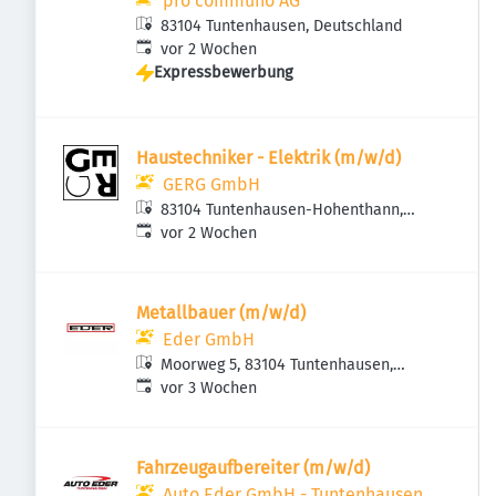
pro communo AG
83104 Tuntenhausen, Deutschland
Veröffentlicht
:
vor 2 Wochen
Expressbewerbung
Haustechniker - Elektrik (m/w/d)
GERG GmbH
83104 Tuntenhausen-Hohenthann,
Veröffentlicht
:
Deutschland
vor 2 Wochen
Metallbauer (m/w/d)
Eder GmbH
Moorweg 5, 83104 Tuntenhausen,
Veröffentlicht
:
Deutschland
vor 3 Wochen
Fahrzeugaufbereiter (m/w/d)
Auto Eder GmbH - Tuntenhausen