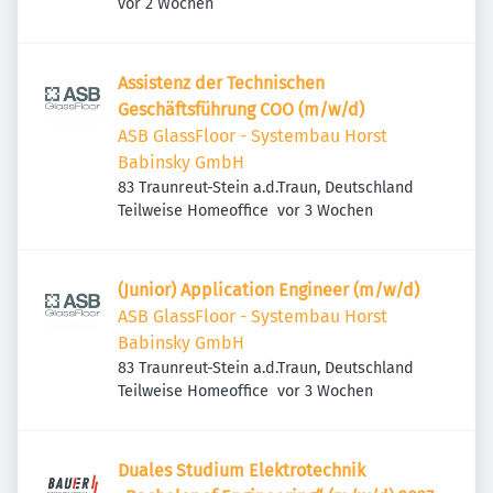
Veröffentlicht
:
Deutschland
vor 2 Wochen
Assistenz der Technischen
Geschäftsführung COO (m/w/d)
ASB GlassFloor - Systembau Horst
Babinsky GmbH
83 Traunreut-Stein a.d.Traun, Deutschland
Veröffentlicht
:
Teilweise Homeoffice
vor 3 Wochen
(Junior) Application Engineer (m/w/d)
ASB GlassFloor - Systembau Horst
Babinsky GmbH
83 Traunreut-Stein a.d.Traun, Deutschland
Veröffentlicht
:
Teilweise Homeoffice
vor 3 Wochen
Duales Studium Elektrotechnik