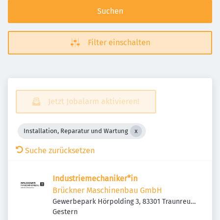
Suchen
Filter einschalten
Jetzt Jobalarm aktivieren!
Installation, Reparatur und Wartung
Suche zurücksetzen
Industriemechaniker*in
Brückner Maschinenbau GmbH
Gewerbepark Hörpolding 3, 83301 Traunreut,
Veröffentlicht
:
Deutschland
Gestern