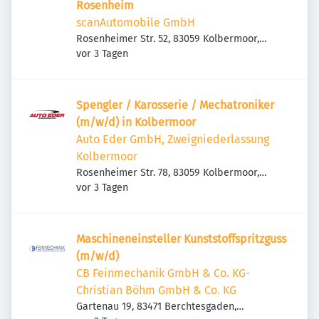
Rosenheim
scanAutomobile GmbH
Rosenheimer Str. 52, 83059 Kolbermoor,
Veröffentlicht
:
Deutschland
vor 3 Tagen
Spengler / Karosserie / Mechatroniker
(m/w/d) in Kolbermoor
Auto Eder GmbH, Zweigniederlassung
Kolbermoor
Rosenheimer Str. 78, 83059 Kolbermoor,
Veröffentlicht
:
Deutschland
vor 3 Tagen
Maschineneinsteller Kunststoffspritzguss
(m/w/d)
CB Feinmechanik GmbH & Co. KG-
Christian Böhm GmbH & Co. KG
Gartenau 19, 83471 Berchtesgaden,