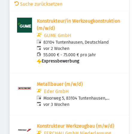
Suche zurücksetzen
Konstrukteur/in Werkzeugkonstruktion
(m/w/d)
GUME GmbH
83104 Tuntenhausen, Deutschland
Veröffentlicht
:
vor 2 Wochen
55.000 € - 75.000 € pro Jahr
Expressbewerbung
Metallbauer (m/w/d)
Eder GmbH
Moorweg 5, 83104 Tuntenhausen,
Veröffentlicht
:
Deutschland
vor 3 Wochen
Konstruk­teur Werk­zeugbau (m/w/d)
FERCHAU GmbH Niederlassung