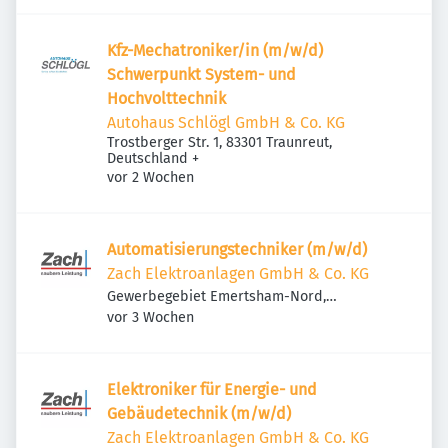
Kfz-Mechatroniker/in (m/w/d)
Schwerpunkt System- und
Hochvolttechnik
Autohaus Schlögl GmbH & Co. KG
Trostberger Str. 1, 83301 Traunreut,
Deutschland
+
Veröffentlicht
:
vor 2 Wochen
Automatisierungstechniker (m/w/d)
Zach Elektroanlagen GmbH & Co. KG
Gewerbegebiet Emertsham-Nord,
Veröffentlicht
:
Kolpingweg 2, 83342 Tacherting, Deutschland
vor 3 Wochen
Elektroniker für Energie- und
Gebäudetechnik (m/w/d)
Zach Elektroanlagen GmbH & Co. KG