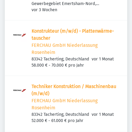
Gewerbegebiet Emertsham-Nord,
Veröffentlicht
:
Kolpingweg 2, 83342 Tacherting, Deutschland
vor 3 Wochen
Konstruk­teur (m/w/d) - Plat­ten­wär­me­
tau­scher
FERCHAU GmbH Niederlassung
Rosenheim
Veröffentlicht
:
83342 Tacherting, Deutschland
vor 1 Monat
58.000 € - 70.000 € pro Jahr
Tech­niker Konstruk­tion / Maschi­nenbau
(m/w/d)
FERCHAU GmbH Niederlassung
Rosenheim
Veröffentlicht
:
83342 Tacherting, Deutschland
vor 1 Monat
52.000 € - 61.000 € pro Jahr