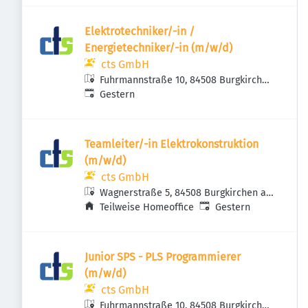
Elektrotechniker/-in /
Energietechniker/-in (m/w/d)
cts GmbH
Fuhrmannstraße 10, 84508 Burgkirchen
Veröffentlicht
:
an der Alz, Deutschland
Gestern
Teamleiter/-in Elektrokonstruktion
(m/w/d)
cts GmbH
Wagnerstraße 5, 84508 Burgkirchen an
Veröffentlicht
:
der Alz, Deutschland
Teilweise Homeoffice
Gestern
Junior SPS - PLS Programmierer
(m/w/d)
cts GmbH
Fuhrmannstraße 10, 84508 Burgkirchen