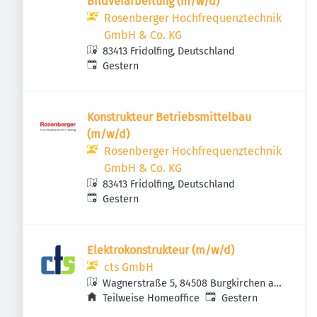
Bildverarbeitung (m/w/d)
Rosenberger Hochfrequenztechnik
GmbH & Co. KG
83413 Fridolfing, Deutschland
Veröffentlicht
:
Gestern
Konstrukteur Betriebsmittelbau
(m/w/d)
Rosenberger Hochfrequenztechnik
GmbH & Co. KG
83413 Fridolfing, Deutschland
Veröffentlicht
:
Gestern
Elektrokonstrukteur (m/w/d)
cts GmbH
Wagnerstraße 5, 84508 Burgkirchen an
Veröffentlicht
:
der Alz, Deutschland
Teilweise Homeoffice
Gestern