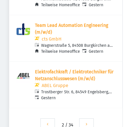
Veröffentlicht
:
an der Alz, Deutschland
Teilweise Homeoffice
Gestern
Team Lead Automation Engineering
(m/w/d)
cts GmbH
Wagnerstraße 5, 84508 Burgkirchen an
Veröffentlicht
:
der Alz, Deutschland
Teilweise Homeoffice
Gestern
Elektrofachkraft / Elektrotechniker für
Netzanschlusswesen (m/w/d)
ABEL Gruppe
Trostberger Str. 6, 84549 Engelsberg,
Veröffentlicht
:
Deutschland
Gestern
2
/
34