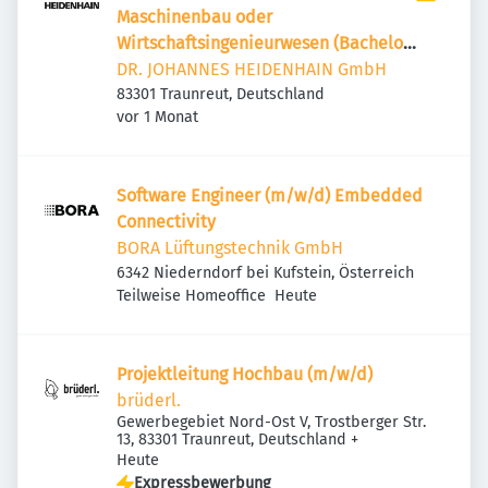
Maschinenbau oder
Wirtschaftsingenieurwesen (Bachelor
/ Master)
DR. JOHANNES HEIDENHAIN GmbH
83301 Traunreut, Deutschland
Veröffentlicht
:
vor 1 Monat
Software Engineer (m/w/d) Embedded
Connectivity
BORA Lüftungstechnik GmbH
6342 Niederndorf bei Kufstein, Österreich
Veröffentlicht
:
Teilweise Homeoffice
Heute
Projektleitung Hochbau (m/w/d)
brüderl.
Gewerbegebiet Nord-Ost V, Trostberger Str.
13, 83301 Traunreut, Deutschland
+
Veröffentlicht
:
Heute
Expressbewerbung