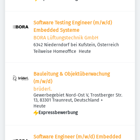
Software Testing Engineer (m/w/d)
Embedded Systeme
BORA Lüftungstechnik GmbH
6342 Niederndorf bei Kufstein, Österreich
Veröffentlicht
:
Teilweise Homeoffice
Heute
Bauleitung & Objektüberwachung
(m/w/d)
brüderl.
Gewerbegebiet Nord-Ost V, Trostberger Str.
13, 83301 Traunreut, Deutschland
+
Veröffentlicht
:
Heute
Expressbewerbung
Software Engineer (m/w/d) Embedded