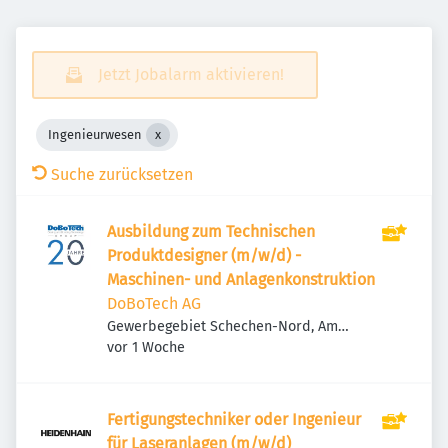
Jetzt Jobalarm aktivieren!
Ingenieurwesen
Suche zurücksetzen
Ausbildung zum Technischen
Produktdesigner (m/w/d) -
Maschinen- und Anlagenkonstruktion
DoBoTech AG
Gewerbegebiet Schechen-Nord, Am
Veröffentlicht
:
Eschengrund 4, 83135 Schechen,
vor 1 Woche
Deutschland
Fertigungstechniker oder Ingenieur
für Laseranlagen (m/w/d)