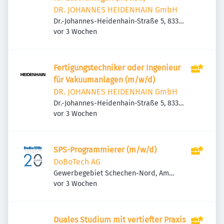
DR. JOHANNES HEIDENHAIN GmbH
Dr.-Johannes-Heidenhain-Straße 5, 83301
Veröffentlicht
:
Traunreut, Deutschland
vor 3 Wochen
Fertigungstechniker oder Ingenieur
für Vakuumanlagen (m/w/d)
DR. JOHANNES HEIDENHAIN GmbH
Dr.-Johannes-Heidenhain-Straße 5, 83301
Veröffentlicht
:
Traunreut, Deutschland
vor 3 Wochen
SPS-Programmierer (m/w/d)
DoBoTech AG
Gewerbegebiet Schechen-Nord, Am
Veröffentlicht
:
Eschengrund 4, 83135 Schechen,
vor 3 Wochen
Deutschland
Duales Studium mit vertiefter Praxis