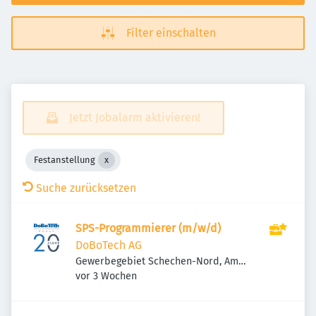
Filter einschalten
Jetzt Jobalarm aktivieren!
Festanstellung
Suche zurücksetzen
SPS-Programmierer (m/w/d)
DoBoTech AG
Gewerbegebiet Schechen-Nord, Am
Veröffentlicht
:
Eschengrund 4, 83135 Schechen,
vor 3 Wochen
Deutschland