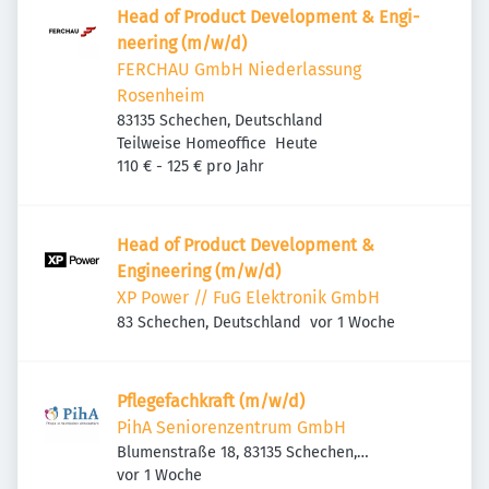
Head of Product Deve­lop­ment & Engi­
nee­ring (m/w/d)
FERCHAU GmbH Niederlassung
Rosenheim
83135 Schechen, Deutschland
Veröffentlicht
:
Teilweise Homeoffice
Heute
110 € - 125 € pro Jahr
Head of Product Development &
Engineering (m/w/d)
XP Power // FuG Elektronik GmbH
Veröffentlicht
:
83 Schechen, Deutschland
vor 1 Woche
Pflegefachkraft (m/w/d)
PihA Seniorenzentrum GmbH
Blumenstraße 18, 83135 Schechen,
Veröffentlicht
:
Deutschland
vor 1 Woche