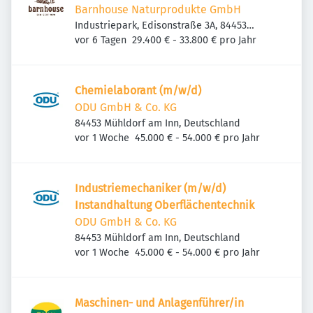
Barnhouse Naturprodukte GmbH
Industriepark, Edisonstraße 3A, 84453
Veröffentlicht
:
Mühldorf am Inn, Deutschland
vor 6 Tagen
29.400 € - 33.800 € pro Jahr
Chemielaborant (m/w/d)
ODU GmbH & Co. KG
84453 Mühldorf am Inn, Deutschland
Veröffentlicht
:
vor 1 Woche
45.000 € - 54.000 € pro Jahr
Industriemechaniker (m/w/d)
Instandhaltung Oberflächentechnik
ODU GmbH & Co. KG
84453 Mühldorf am Inn, Deutschland
Veröffentlicht
:
vor 1 Woche
45.000 € - 54.000 € pro Jahr
Maschinen- und Anlagenführer/in