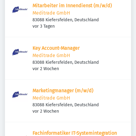
Mitarbeiter im Innendienst (m/w/d)
Meditrade GmbH
83088 Kiefersfelden, Deutschland
Veröffentlicht
:
vor 3 Tagen
Key Account-Manager
Meditrade GmbH
83088 Kiefersfelden, Deutschland
Veröffentlicht
:
vor 2 Wochen
Marketingmanager (m/w/d)
Meditrade GmbH
83088 Kiefersfelden, Deutschland
Veröffentlicht
:
vor 2 Wochen
Fach­in­for­ma­tiker IT-Syste­m­in­te­gra­tion