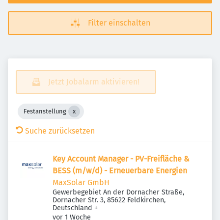
Filter einschalten
Jetzt Jobalarm aktivieren!
Festanstellung
Suche zurücksetzen
Key Account Manager - PV-Freifläche &
BESS (m/w/d) - Erneuerbare Energien
MaxSolar GmbH
Gewerbegebiet An der Dornacher Straße,
Dornacher Str. 3, 85622 Feldkirchen,
Deutschland
+
Veröffentlicht
:
vor 1 Woche