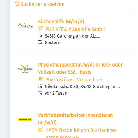
Suche zurücksetzen
Küchenhilfe (w/m/d)
PUR VITAL Altenhilfe GmbH
84518 Garching an der Alz,
Veröffentlicht
:
Deutschland
Gestern
Physiotherapeut (m/w/d) in Teil- oder
Vollzeit oder 556,- Basis
Physiostüberl Vorbuchner
Nikolausstraße 3, 84518 Garching an
Veröffentlicht
:
der Alz, Deutschland
vor 2 Tagen
Vertriebsmitarbeiter Innendienst
(m/w/d)
HABA-Beton Johann Bartlechner
Betonwerke KG