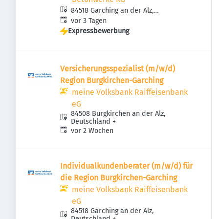
84518 Garching an der Alz,
Veröffentlicht
:
Deutschland
vor 3 Tagen
Expressbewerbung
Versicherungsspezialist (m/w/d)
Region Burgkirchen-Garching
meine Volksbank Raiffeisenbank
eG
84508 Burgkirchen an der Alz,
Deutschland
+
Veröffentlicht
:
vor 2 Wochen
Individualkundenberater (m/w/d) für
die Region Burgkirchen-Garching
meine Volksbank Raiffeisenbank
eG
84518 Garching an der Alz,
Deutschland
+