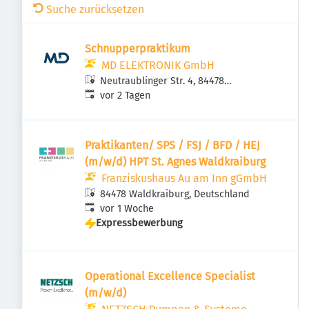
Suche zurücksetzen
Schnupperpraktikum
MD ELEKTRONIK GmbH
Neutraublinger Str. 4, 84478
Veröffentlicht
:
Waldkraiburg, Deutschland
vor 2 Tagen
Praktikanten/ SPS / FSJ / BFD / HEJ
(m/w/d) HPT St. Agnes Waldkraiburg
Franziskushaus Au am Inn gGmbH
84478 Waldkraiburg, Deutschland
Veröffentlicht
:
vor 1 Woche
Expressbewerbung
Operational Excellence Specialist
(m/w/d)