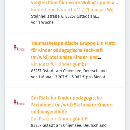
vergleichbar für unsere Wohngruppen ab
sofort oder später
Kinderheim Lippert e.V. / Chiemsee Wg
Steinheilstraße 6, 83257 Gstadt am
Veröffentlicht
:
Chiemsee, Deutschland
vor 1 Woche
Traumatherapeutische Gruppe Ein Platz
für Kinder pädagogische Fachkraft
(m/w/d) Stationäre Kinder- und
Jungendhilfe
Ein Platz für Kinder gGmbH
83257 Gstadt am Chiemsee, Deutschland
Veröffentlicht
:
vor 1 Monat
3.207 € - 5.062 € pro Monat
Ein Platz für Kinder pädagogische
Fachdienst (m/w/d) Stationäre Kinder-
und Jungendhilfe
Ein Platz für Kinder gGmbH
83257 Gstadt am Chiemsee, Deutschland