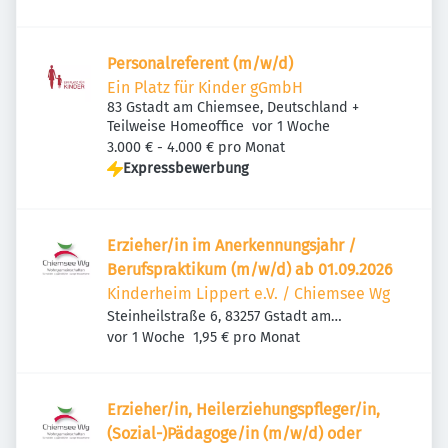
Personalreferent (m/w/d)
Ein Platz für Kinder gGmbH
83 Gstadt am Chiemsee, Deutschland
+
Veröffentlicht
:
Teilweise Homeoffice
vor 1 Woche
3.000 € - 4.000 € pro Monat
Expressbewerbung
Erzieher/in im Anerkennungsjahr /
Berufspraktikum (m/w/d) ab 01.09.2026
Kinderheim Lippert e.V. / Chiemsee Wg
Steinheilstraße 6, 83257 Gstadt am
Veröffentlicht
:
Chiemsee, Deutschland
vor 1 Woche
1,95 € pro Monat
Erzieher/in, Heilerziehungspfleger/in,
(Sozial-)Pädagoge/in (m/w/d) oder