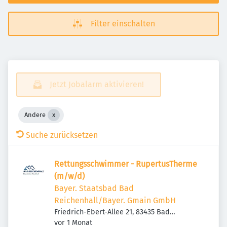
Filter einschalten
Jetzt Jobalarm aktivieren!
Andere
Suche zurücksetzen
Rettungsschwimmer - RupertusTherme
(m/w/d)
Bayer. Staatsbad Bad
Reichenhall/Bayer. Gmain GmbH
Friedrich-Ebert-Allee 21, 83435 Bad
Veröffentlicht
:
Reichenhall, Deutschland
vor 1 Monat