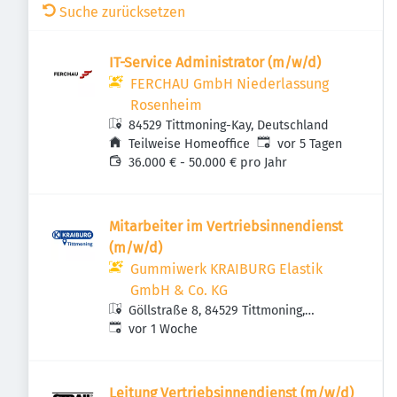
Suche zurücksetzen
IT-Service Administrator (m/w/d)
FERCHAU GmbH Niederlassung
Rosenheim
84529 Tittmoning-Kay, Deutschland
Veröffentlicht
:
Teilweise Homeoffice
vor 5 Tagen
36.000 € - 50.000 € pro Jahr
Mitarbeiter im Vertriebsinnendienst
(m/w/d)
Gummiwerk KRAIBURG Elastik
GmbH & Co. KG
Göllstraße 8, 84529 Tittmoning,
Veröffentlicht
:
Deutschland
vor 1 Woche
Leitung Vertriebsinnendienst (m/w/d)