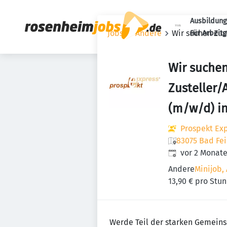
Ausbildung
Jobs
Andere
Wir suchen Zus
Für Arbeit
Wir suche
Zusteller/
(m/w/d) in
Prospekt Ex
83075 Bad Fei
Veröffentlicht
:
vor 2 Monat
Andere
Minijob, 
13,90 € pro Stu
Werde Teil der starken Gemeins