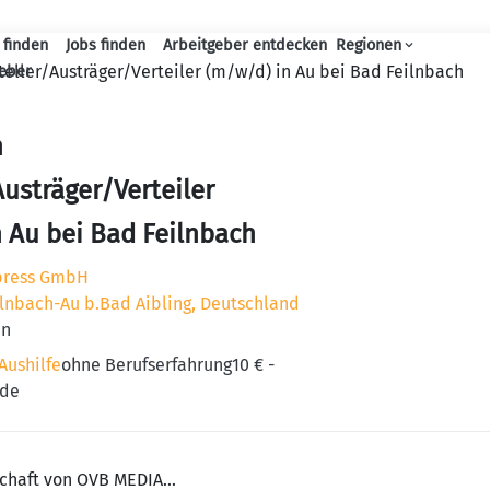
 finden
Jobs finden
Arbeitgeber entdecken
Regionen
Haupt-Navigation
teller/Austräger/Verteiler (m/w/d) in Au bei Bad Feilnbach
geber
n
Austräger/Verteiler
 Au bei Bad Feilnbach
press GmbH
lnbach-Au b.Bad Aibling, Deutschland
en
Aushilfe
ohne Berufserfahrung
10 € -
nde
chaft von OVB MEDIA...