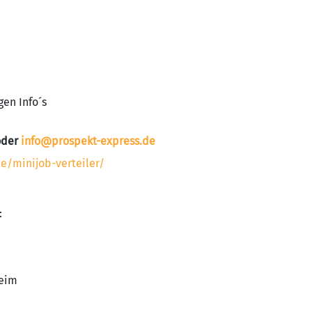
gen Info´s
 oder
info@prospekt-express.de
e/minijob-verteiler/
:
heim