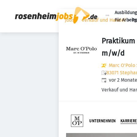
Ausbildung
Jobs
Verkauf und Handel
Pr
Für Arbeit
Praktikum
m/w/d
Marc O'Polo
83071 Stepha
Veröffentlicht
:
vor 2 Monat
Verkauf und Ha