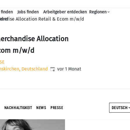
 finden
Jobs finden
Arbeitgeber entdecken
Regionen
Haupt-Navigation
andise Allocation Retail & Ecom m/w/d
geber
erchandise Allocation
Ecom m/w/d
 SE
Veröffentlicht
:
nskirchen, Deutschland
vor 1 Monat