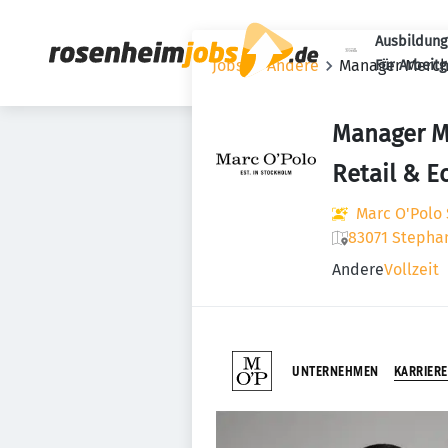
Ausbildung
Jobs
Andere
Manager Merch
Für Arbeit
Manager M
Retail & 
Marc O'Polo
83071 Stepha
Andere
Vollzeit