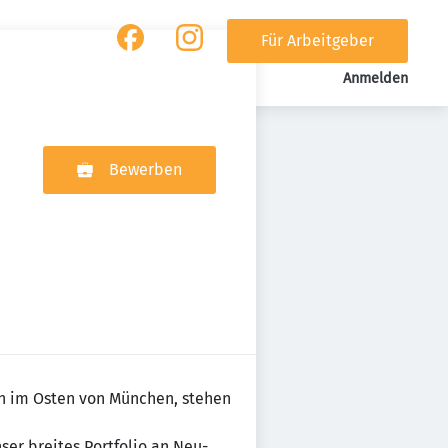
Für Arbeitgeber
Anmelden
Bewerben
rn im Osten von München, stehen
er breites Portfolio an Neu-,