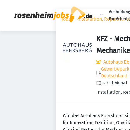
Ausbildung
Jobs
Installation, Reparatur 
Für Arbeit
KFZ - Mech
Mechanike
Autohaus Eb
Gewerbepark 
Deutschland
Veröffentlicht
:
vor 1 Monat
Installation, R
Wir, das Autohaus Ebersberg, s
für Innovation, Tradition, Qual
Wir sind Partner der Marken vo