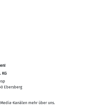
en!
. KG
esp
60 Ebersberg
l-Media-Kanälen mehr über uns.