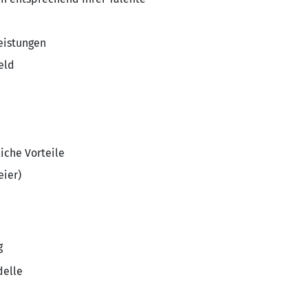
eistungen
eld
iche Vorteile
eier)
g
delle