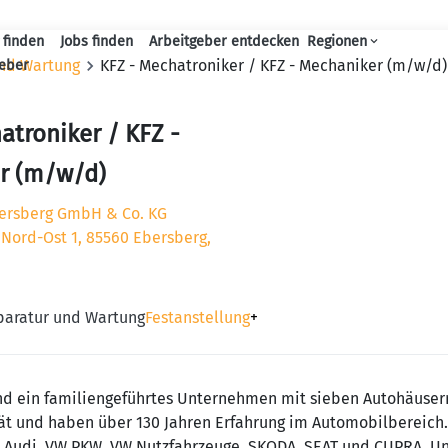
 finden
Jobs finden
Arbeitgeber entdecken
Regionen
Haupt-Navigation
und Wartung
KFZ - Mechatroniker / KFZ - Mechaniker (m/w/d)
geber
atroniker / KFZ -
r (m/w/d)
ersberg GmbH & Co. KG
Nord-Ost 1, 85560 Ebersberg,
eparatur und Wartung
Festanstellung
+
ind ein familiengeführtes Unternehmen mit sieben Autohäuse
ität und haben über 130 Jahren Erfahrung im Automobilbereich.
n Audi, VW PKW, VW Nutzfahrzeuge, SKODA, SEAT und CUPRA. Uns