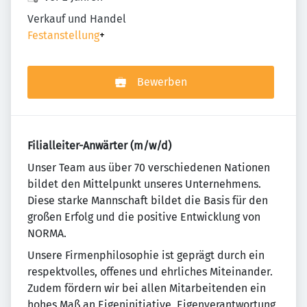
Verkauf und Handel
Festanstellung
+
Bewerben
Filialleiter-Anwärter (m/w/d)
Un­se­r Team aus über 70 ver­schie­de­nen Na­tio­nen
bildet den Mit­tel­punkt un­se­res Un­ter­neh­mens.
Diese starke Mannschaft bildet die Basis für den
großen Erfolg und die positive Entwicklung von
NORMA.
Unsere Firmenphilosophie ist geprägt durch ein
re­spekt­vol­les, offenes und ehr­li­ches Mit­ein­an­der.
Zudem fördern wir bei allen Mitarbeitenden ein
ho­hes Maß an Eigeninitiative, Eigenverantwortung