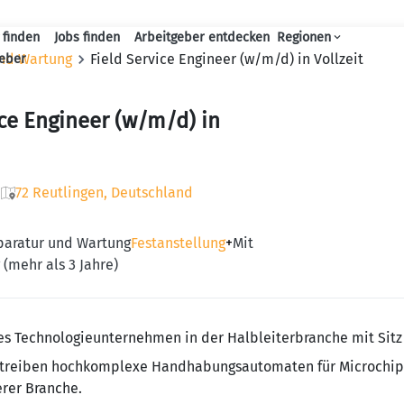
 finden
Jobs finden
Arbeitgeber entdecken
Regionen
Haupt-Navigation
und Wartung
Field Service Engineer (w/m/d) in Vollzeit
geber
ice Engineer (w/m/d) in
72 Reutlingen, Deutschland
eparatur und Wartung
Festanstellung
+
Mit
 (mehr als 3 Jahre)
ches Technologieunternehmen in der Halbleiterbranche mit Sit
ertreiben hochkomplexe Handhabungsautomaten für Microchip
rer Branche.