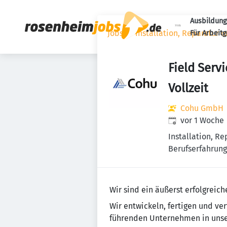
Ausbildung
Jobs
Installation, Reparatur 
Für Arbeit
Field Serv
Vollzeit
Cohu GmbH
Veröffentlicht
:
vor 1 Woche
Installation, R
Berufserfahrung
Wir sind ein äußerst erfolgrei
Wir entwickeln, fertigen und v
führenden Unternehmen in unse