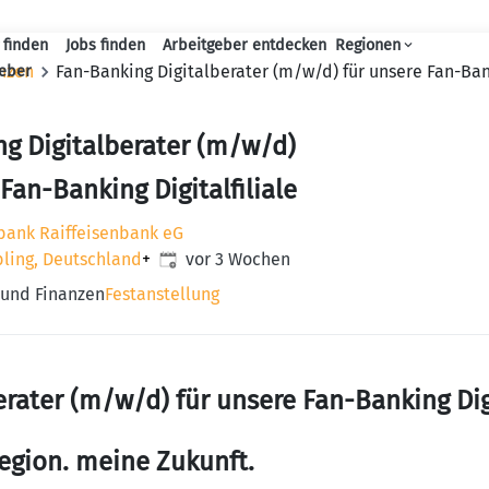
 finden
Jobs finden
Arbeitgeber entdecken
Regionen
Haupt-Navigation
nzen
Fan-Banking Digitalberater (m/w/d) für unsere Fan-Bank
geber
g Digitalberater (m/w/d)
Fan-Banking Digitalfiliale
bank Raiffeisenbank eG
Veröffentlicht
:
ling, Deutschland
+
vor 3 Wochen
 und Finanzen
Festanstellung
rater (m/w/d) für unsere Fan-Banking Digi
egion. meine Zukunft.