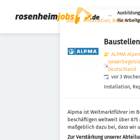
Ausbildung
Jobs
Installation, Reparatur 
Für Arbeit
Baustellen
ALPMA Alpe
Gewerbegebiet
Deutschland
Veröffentlicht
:
vor 3 Woche
Installation, R
Alpma ist Weltmarktführer im B
beschäftigen weltweit über 875 
maßgeblich dazu bei, dass wir 
Zur Verstärkung unserer Abteil