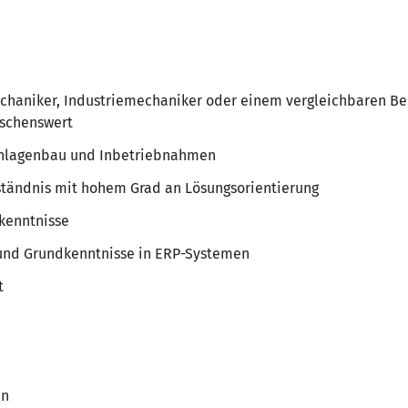
haniker, Industriemechaniker oder einem vergleichbaren Be
nschenswert
 Anlagenbau und Inbetriebnahmen
ständnis mit hohem Grad an Lösungsorientierung
kenntnisse
 und Grundkenntnisse in ERP-Systemen
t
en