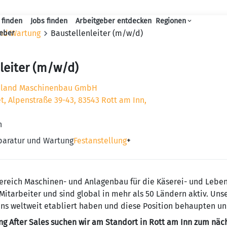
 finden
Jobs finden
Arbeitgeber entdecken
Regionen
Haupt-Navigation
und Wartung
Baustellenleiter (m/w/d)
geber
leiter (m/w/d)
nland Maschinenbau GmbH
, Alpenstraße 39-43, 83543 Rott am Inn,
n
eparatur und Wartung
Festanstellung
+
ereich Maschinen- und Anlagenbau für die Käserei- und Leben
Mitarbeiter und sind global in mehr als 50 Ländern aktiv. Uns
uns weltweit etabliert haben und diese Position behaupten u
ung After Sales suchen wir am Standort in Rott am Inn zum nä