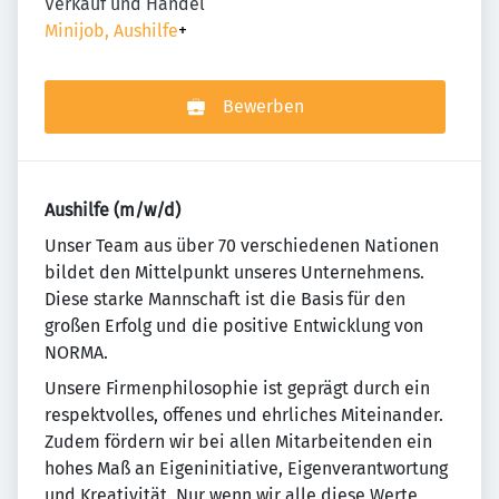
Verkauf und Handel
Minijob, Aushilfe
+
Bewerben
Aushilfe (m/w/d)
Un­se­r Team aus über 70 ver­schie­de­nen Na­tio­nen
bildet den Mit­tel­punkt un­se­res Un­ter­neh­mens.
Diese starke Mannschaft ist die Basis für den
großen Erfolg und die positive Entwicklung von
NORMA.
Unsere Firmenphilosophie ist geprägt durch ein
re­spekt­vol­les, offenes und ehr­li­ches Mit­ein­an­der.
Zudem fördern wir bei allen Mitarbeitenden ein
ho­hes Maß an Eigeninitiative, Eigenverantwortung
und Krea­ti­vi­tät. Nur wenn wir alle diese Werte