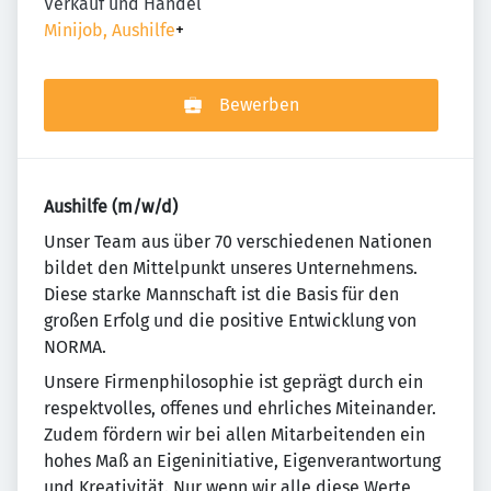
Verkauf und Handel
Minijob, Aushilfe
+
Bewerben
Aushilfe (m/w/d)
Un­se­r Team aus über 70 ver­schie­de­nen Na­tio­nen
bildet den Mit­tel­punkt un­se­res Un­ter­neh­mens.
Diese starke Mannschaft ist die Basis für den
großen Erfolg und die positive Entwicklung von
NORMA.
Unsere Firmenphilosophie ist geprägt durch ein
re­spekt­vol­les, offenes und ehr­li­ches Mit­ein­an­der.
Zudem fördern wir bei allen Mitarbeitenden ein
ho­hes Maß an Eigeninitiative, Eigenverantwortung
und Krea­ti­vi­tät. Nur wenn wir alle diese Werte