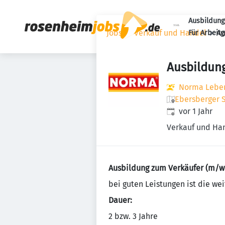
Ausbildung
Jobs
Verkauf und Handel
Au
Für Arbeit
Ausbildun
Norma Lebens
Ebersberger S
Veröffentlicht
:
vor 1 Jahr
Verkauf und Ha
Ausbildung zum Verkäufer (m/w
bei guten Leistungen ist die w
Dauer:
2 bzw. 3 Jahre