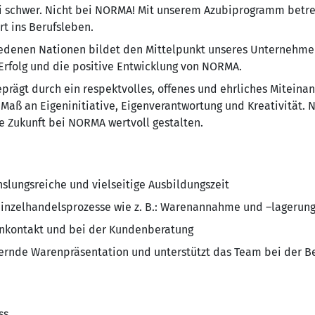
i schwer. Nicht bei NORMA! Mit unserem Azubiprogramm betreu
rt ins Berufsleben.
e­de­nen Na­tio­nen bildet den Mit­tel­punkt un­se­res Un­ter­neh­
 Erfolg und die positive Entwicklung von NORMA.
ägt durch ein re­spekt­vol­les, offenes und ehr­li­ches Mit­ein­a
Maß an Eigeninitiative, Eigenverantwortung und Krea­ti­vi­tät. 
 Zukunft bei NORMA wertvoll gestalten.
hslungsreiche und vielseitige Ausbildungszeit
 Einzelhandelsprozesse wie z. B.: Warenannahme und –lagerun
enkontakt und bei der Kundenberatung
rdernde Warenpräsentation und unterstützt das Team bei der B
ss