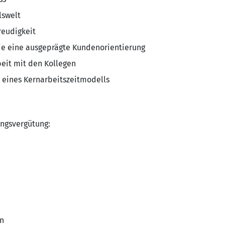
lswelt
reudigkeit
wie eine ausgeprägte Kundenorientierung
beit mit den Kollegen
lb eines Kernarbeitszeitmodells
ngsvergütung:
n