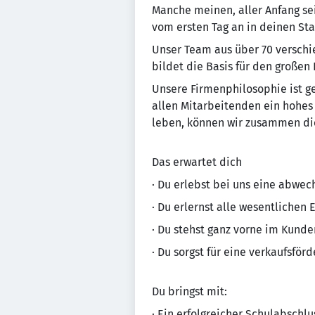
Manche meinen, aller Anfang se
vom ersten Tag an in deinen Sta
Un­se­r Team aus über 70 ver­schi
bildet die Basis für den großen
Unsere Firmenphilosophie ist gepr
allen Mitarbeitenden ein ho­hes 
leben, können wir zusammen die
Das erwartet dich
· Du erlebst bei uns eine abwec
· Du erlernst alle wesentlichen
· Du stehst ganz vorne im Kund
· Du sorgst für eine verkaufsfö
Du bringst mit:
· Ein erfolgreicher Schulabschlu