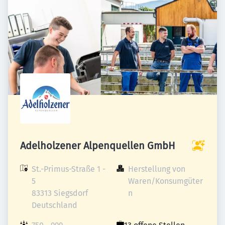
Adelholzener Alpenquellen GmbH
St.-Primus-Straße 1 - 
Herstellung von 
5

Waren/Konsumgüter
83313 Siegsdorf

n
Deutschland