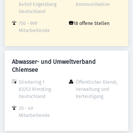
84549 Engelsberg

Kommunikation
Deutschland
750 - 999 
18 offene Stellen
Mitarbeitende
Abwasser- und Umweltverband
Chiemsee
Stiedering 1

Öffentlicher Dienst, 
83253 Rimsting

Verwaltung und 
Deutschland
Verteidigung
20 - 49 
Mitarbeitende