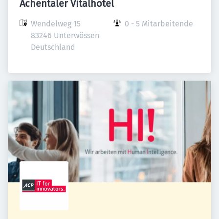
Achentaler Vitalhotel
Wendelweg 15

0 - 5 Mitarbeitende
83246 Unterwössen

Deutschland