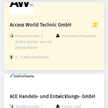
Access World Technic GmbH
Porschestraße 4

Handwerk/Gewerbe
84544 Aschau am Inn

Deutschland
6 - 9 Mitarbeitende
ACE Handels- und Entwicklungs- GmbH
Staufenstraße 1

Einzel- und 